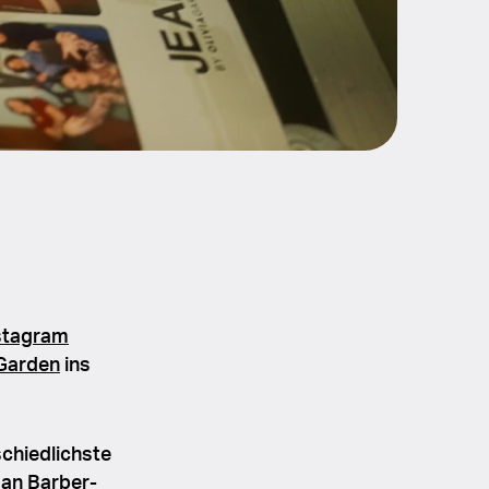
stagram
 Garden
ins
schiedlichste
 an Barber-