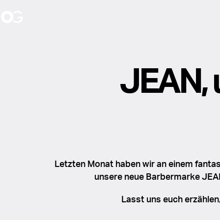
Limited Editions
JEAN, 
Katalog
News
Unsere Story
Inner Child
Haarbürsten
World of OG
Ambassadors
Arbeiten bei OG
Über uns
Expert
Events
Unlock The Secret
Stores
Essential
Letzten Monat haben wir an einem fanta
Fingerbrush
unsere neue Barbermarke JEAN 
And Beyond
de
MultiBrush
Lasst uns euch erzählen,