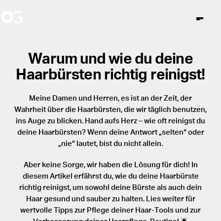
Limited Editions
Warum und wie du deine
Haarbürsten richtig reinigst!
Katalog
News
Unsere Story
Inner Child
Haarbürsten
Meine Damen und Herren, es ist an der Zeit, der
World of OG
Ambassadors
Arbeiten bei OG
Wahrheit über die Haarbürsten, die wir täglich benutzen,
ins Auge zu blicken. Hand aufs Herz – wie oft reinigst du
Über uns
Events
Expert
deine Haarbürsten? Wenn deine Antwort „selten“ oder
Unlock The Secret
Stores
„nie“ lautet, bist du nicht allein.
Essential
Aber keine Sorge, wir haben die Lösung für dich! In
Fingerbrush
diesem Artikel erfährst du, wie du deine Haarbürste
Instagram
Facebook
TikTok
And Beyond
de
richtig reinigst, um sowohl deine Bürste als auch dein
MultiBrush
Haar gesund und sauber zu halten. Lies weiter für
wertvolle Tipps zur Pflege deiner Haar-Tools und zur
Bamboo Touch
Share the Pink