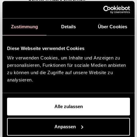
Nutze den
Olivia Garden Brush Cleaner
aus
recycelten Materialien, um festsitzende Haare
mühelos zu entfernen. Dieses
Zustimmung
Details
Über Cookies
umweltfreundliche Tool passt zu allen
Bürstengrößen und -modellen und verlängert
die Lebensdauer deiner Bürsten.
Diese Webseite verwendet Cookies
Schritt 2: Tiefenreinigung
Wir verwenden Cookies, um Inhalte und Anzeigen zu
Wähle eine der folgenden Methoden für
personalisieren, Funktionen für soziale Medien anbieten
saubere und hygienische Bürsten:
zu können und die Zugriffe auf unsere Website zu
analysieren.
Backpulver-Lösung:
Mische 4–5 Esslöffel Backpulver mit 1
Liter Wasser.
Bürsten über Nacht einweichen lassen
Alle zulassen
(Bambusbürsten auslassen).
Anschließend gut an der Luft trocknen
lassen.
Anpassen
Shampoo-Wäsche:
Gib warmes Wasser und ein mildes