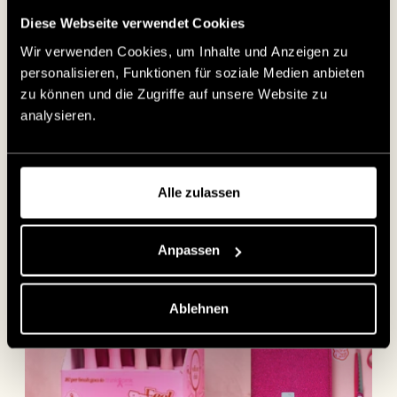
den Farben von Think Pink. 1 € pro Bürste und
Diese Webseite verwendet Cookies
5 € pro verkauftem Scherenset gehen an Think
Pink. Diese Produkte sind nicht nur eine gute
Wir verwenden Cookies, um Inhalte und Anzeigen zu
Wahl für dich, sondern auch perfekt für den
personalisieren, Funktionen für soziale Medien anbieten
Weiterverkauf in Salons. 💸
zu können und die Zugriffe auf unsere Website zu
analysieren.
Einen Shop finden
Alle zulassen
Anpassen
Ablehnen