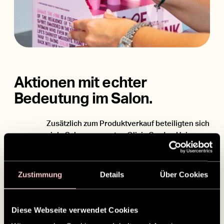
Aktionen mit echter
Bedeutung im Salon.
Zusätzlich zum Produktverkauf beteiligten sich
viele Salons am ersten Olivia Garden Hair
Marathon und luden ihre Kund:innen ein,
Haare zu spenden, um Perücken für Menschen
in Behandlung herzustellen. Diese Momente
Zustimmung
Details
Über Cookies
führten oft zu offenen Gesprächen und
machten aus einem Haarschnitt ein starkes
Zeichen der Solidarität.
Diese Webseite verwendet Cookies