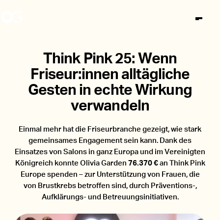
Limited Editions
Think Pink 25: Wenn
Friseur:innen alltägliche
Katalog
News
Unsere Story
Gesten in echte Wirkung
Inner Child
Haarbürsten
World of OG
verwandeln
Ambassadors
Arbeiten bei OG
Über uns
Events
Expert
Einmal mehr hat die Friseurbranche gezeigt, wie stark
Unlock The Secret
gemeinsames Engagement sein kann. Dank des
Stores
Essential
Einsatzes von Salons in ganz Europa und im Vereinigten
Königreich konnte Olivia Garden
76.370 €
an Think Pink
Fingerbrush
Europe spenden – zur Unterstützung von Frauen, die
Instagram
Facebook
TikTok
And Beyond
de
von Brustkrebs betroffen sind, durch Präventions-,
MultiBrush
Aufklärungs- und Betreuungsinitiativen.
Bamboo Touch
Share the Pink