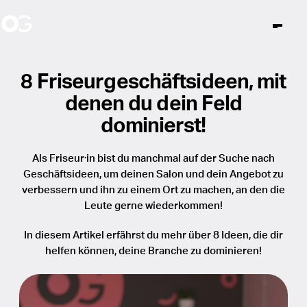
Limited Editions
8 Friseurgeschäftsideen, mit
denen du dein Feld
Katalog
News
Unsere Story
dominierst!
Inner Child
Haarbürsten
World of OG
Ambassadors
Arbeiten bei OG
Als Friseur·in bist du manchmal auf der Suche nach
Über uns
Geschäftsideen, um deinen Salon und dein Angebot zu
Events
Expert
Unlock The Secret
verbessern und ihn zu einem Ort zu machen, an den die
Stores
Leute gerne wiederkommen!
Essential
In diesem Artikel erfährst du mehr über 8 Ideen, die dir
Fingerbrush
Instagram
Facebook
TikTok
And Beyond
helfen können, deine Branche zu dominieren!
de
MultiBrush
Bamboo Touch
Share the Pink