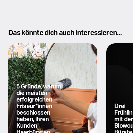
Das könnte dich auch interessieren...
5 Gründe, warum
die meisten
erfolgreichen
Friseur*innen
Drei
beschlossen
Frühli
haben, ihren
mit der
Kunden
Blowou
Haarbürsten
Bürste 