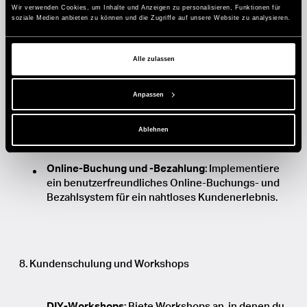
einschließlich Probefrisuren und Day-of-Services.
Wir verwenden Cookies, um Inhalte und Anzeigen zu personalisieren, Funktionen für
soziale Medien anbieten zu können und die Zugriffe auf unsere Website zu analysieren.
Alle zulassen
7. Hightech-Salon-Erlebnis
Anpassen
Intelligente Spiegel
: Installiere intelligente
Spiegel, die virtuelle Anproben, Augmented-
Ablehnen
Reality-Styling und Tutorials ermöglichen.
Online-Buchung und -Bezahlung
: Implementiere
ein benutzerfreundliches Online-Buchungs- und
Bezahlsystem für ein nahtloses Kundenerlebnis.
8. Kundenschulung und Workshops
DIY-Workshops
: Biete Workshops an, in denen du