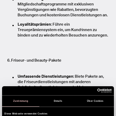
Mitgliedschaftsprogramme mit exklusiven
Vergünstigungen wie Rabatten, bevorzugten
Buchungen und kostenlosen Dienstleistungen an.
Loyalitätsprämien
: Führe ein
Treueprämiensystem ein, um Kund·innen zu
binden und zu wiederholten Besuchen anzuregen.
6. Friseur- und Beauty-Pakete
Umfassende Dienstleistungen
: Biete Pakete an,
die Friseurdienstleistungen mit anderen
Schönheitsdienstleistungen wie Make-up,
Maniküre und Gesichtsbehandlungen
kombinieren.
Zustimmung
Details
Über Cookies
Braut- und Eventpakete
: Erstelle spezielle Pakete
für Bräute und Eventbesucher·innen,
Diese Webseite verwendet Cookies