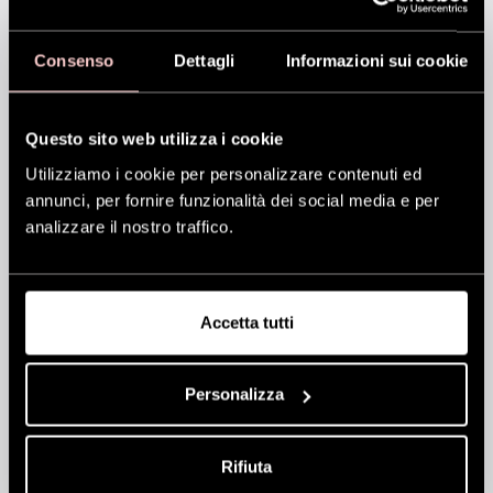
Consenso
Dettagli
Informazioni sui cookie
Questo sito web utilizza i cookie
Utilizziamo i cookie per personalizzare contenuti ed
annunci, per fornire funzionalità dei social media e per
analizzare il nostro traffico.
Step: da 7 a 9
Ripeti sull’altro lato
Accetta tutti
Ripeti lo stesso procedimento sull’altro lato.
Personalizza
Definisci le onde
Con la Fingerbrush, apri delicatamente le onde
Rifiuta
lasciate sciolte per un effetto naturale.