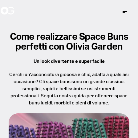
Limited Edition
Come realizzare Space Buns
perfetti con Olivia Garden
Prodotti
Notizie
Storia
Inner Child
Spazzole
Un look divertente e super facile
Il mondo di OG
Ambassador
Il nostro purpose
Cerchi un’acconciatura giocosa e chic, adatta a qualsiasi
Chi siamo
Evento
Siamo una B Corp certificata
Expert
occasione? Gli space buns sono un grande classico:
Unlock The Secret
semplici, rapidi e bellissimi se usi strumenti
Negozi
Lavorare da OG
Essential
professionali. Segui la nostra guida per ottenere space
buns lucidi, morbidi e pieni di volume.
Fingerbrush
Instagram
Facebook
TikTok
And Beyond
it
Forbici
Share the Pink