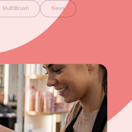
MultiBrush
News