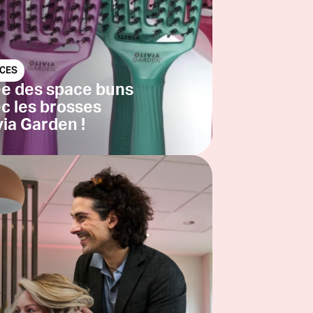
CES
e des space buns
c les brosses
via Garden !