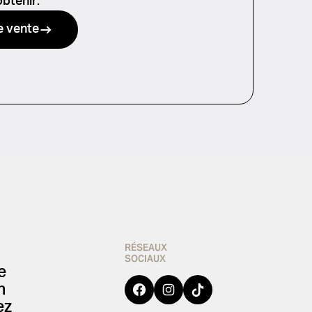
obtenir.
e vente
RÉSEAUX
SOCIAUX
e
Facebook
Instagram
TikTok
n
ez