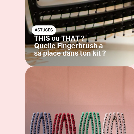
ASTUCES
THIS ou THAT ?
Quelle Fingerbrush a
sa place dans ton kit ?