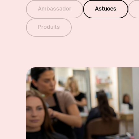
Share the Pink
Bamboo Touch
Ambassador
Astuces
Ciseaux
Produits
Accessoires