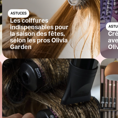
ASTUCES
Les coiffures
indispensables pour
ASTU
la saison des fêtes,
Cré
selon les pros Olivia
ave
Garden
Oli