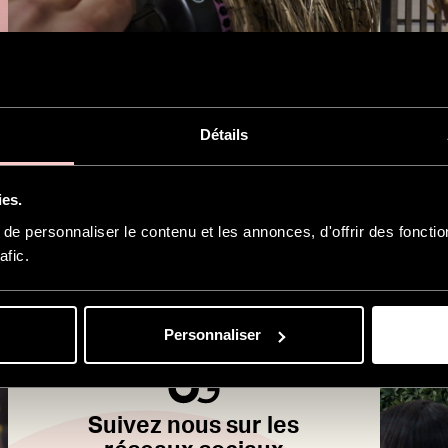
AMBASSADOR
AMB
Conseils de pro à pro :
App
Maîtrisez la
com
MultiBrush avec
Tut
Détails
notre ambassadrice
tou
Anne
am
ies.
e personnaliser le contenu et les annonces, d'offrir des fonctio
Suivez
afic.
nous
sur
les
Personnaliser
réseaux
sociaux
Suivez nous sur les