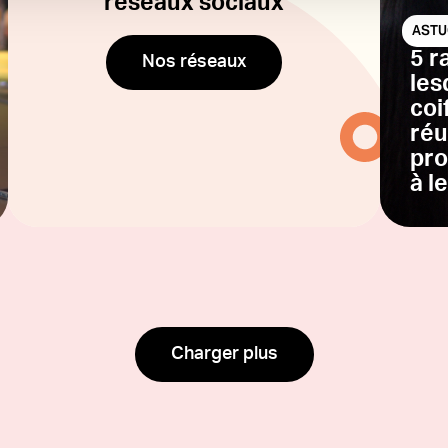
réseaux sociaux
ASTU
5 r
Nos réseaux
les
coi
réu
pro
à l
Charger plus