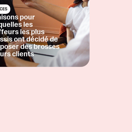
CES
aisons pour
quelles les
ffeurs les plus
ssis ont décidé de
poser des brosses
eurs clients