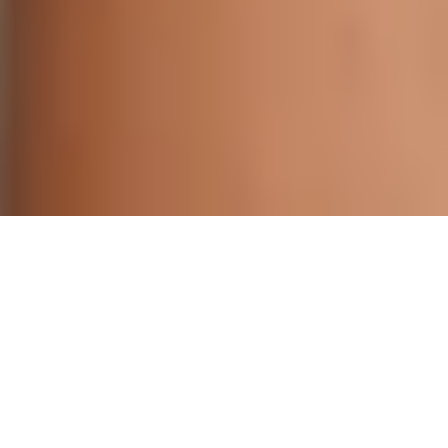
Facili pieghe.
Risultati garantiti.
Dai tagli pixie alle capigliature lunghissime, questa
gamma di spazzole rotonde offre uno styling antistatico
e ad asciugatura rapida per ogni tipo di capelli, senza il