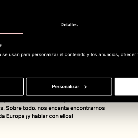
éntran
Detalles
 Event
s
b se usan para personalizar el contenido y los anuncios, ofrecer
Personalizar
os del sector de la peluquería, conectamos
ompartimos innovaciones y estamos siempre
ias. Sobre todo, nos encanta encontrarnos
a Europa ¡y hablar con ellos!