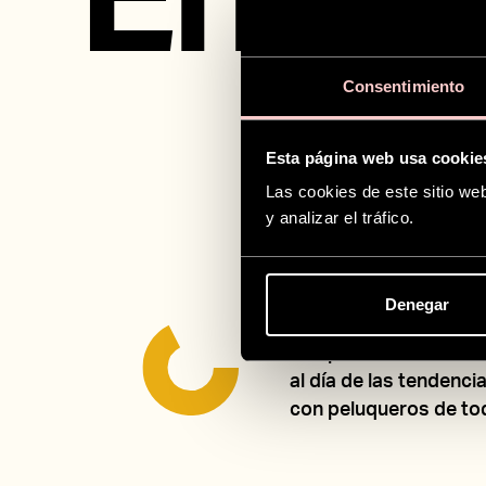
Encu
Consentimiento
en
Esta página web usa cookie
Las cookies de este sitio we
y analizar el tráfico.
Denegar
Participamos en event
con profesionales, c
al día de las tendenc
con peluqueros de tod